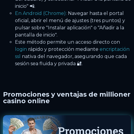
inicio" 📲.
En Android (Chrome):
Navegar hasta el portal
oficial, abrir el menú de ajustes (tres puntos) y
pulsar sobre "Instalar aplicación" o "Añadir a la
pantalla de inicio".
Este método permite un acceso directo con
login
rápido y protección mediante
encriptación
ssl
nativa del navegador, asegurando que cada
sesión sea fluida y privada 🔐.
Promociones y ventajas de millioner
casino online