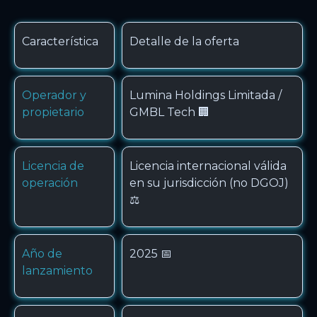
Característica
Detalle de la oferta
Operador y
Lumina Holdings Limitada /
propietario
GMBL Tech 🏢
Licencia de
Licencia internacional válida
operación
en su jurisdicción (no DGOJ)
⚖️
Año de
2025 📅
lanzamiento