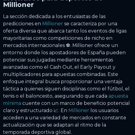
Millioner
La sección dedicada a los entusiastas de las
predicciones en
Millioner
se caracteriza por una
oferta diversa que abarca tanto los eventos de ligas
mayoritarias como competiciones de nicho en
mercados internacionales ⚽. Millioner ofrece un
entorno donde los apostadores de España pueden
potenciar sus jugadas mediante herramientas
avanzadas como el Cash Out, el Early Payout y
multiplicadores para apuestas combinadas. Este
enfoque integral busca proporcionar una ventaja
táctica a quienes siguen disciplinas como el fútbol, el
tenis o el baloncesto, asegurando que cada
apuesta
mínima
cuente con un marco de beneficio potencial
claro y estructurado 📈. En
Millioner
los usuarios
acceden a una variedad de mercados en constante
actualización que se adaptan al ritmo de la
temporada deportiva global.