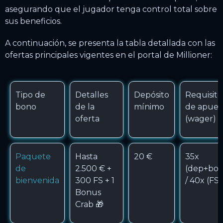
asegurando que el jugador tenga control total sobre
sus beneficios.
A continuación, se presenta la tabla detallada con las
ofertas principales vigentes en el portal de Millioner:
Tipo de
Detalles
Depósito
Requisito
bono
de la
mínimo
de apues
oferta
(wager)
Paquete
Hasta
20 €
35x
de
2.500 € +
(dep+bon
bienvenida
300 FS + 1
/ 40x (FS)
Bonus
Crab 🎁