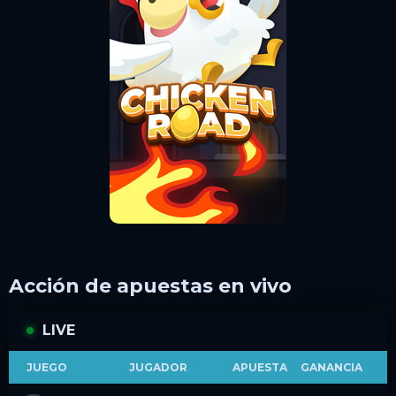
Acción de apuestas en vivo
LIVE
JUEGO
JUGADOR
APUESTA
GANANCIA