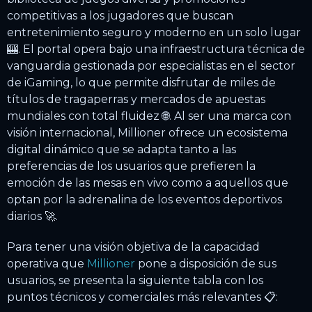
competitivas a los jugadores que buscan
entretenimiento seguro y moderno en un solo lugar
🎰. El portal opera bajo una infraestructura técnica de
vanguardia gestionada por especialistas en el sector
de iGaming, lo que permite disfrutar de miles de
títulos de tragaperras y mercados de apuestas
mundiales con total fluidez 🌐. Al ser una marca con
visión internacional, Millioner ofrece un ecosistema
digital dinámico que se adapta tanto a las
preferencias de los usuarios que prefieren la
emoción de las mesas en vivo como a aquellos que
optan por la adrenalina de los eventos deportivos
diarios 🚀.
Para tener una visión objetiva de la capacidad
operativa que
Millioner
pone a disposición de sus
usuarios, se presenta la siguiente tabla con los
puntos técnicos y comerciales más relevantes 📋: