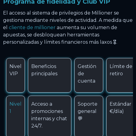
Programa de fidelidad y Club VIP
El acceso al sistema de privilegios de Millioner se
gestiona mediante niveles de actividad. A medida que
el
cliente de millioner
aumenta su volumen de
apuestas, se desbloquean herramientas
personalizadas y límites financieros más laxos 🎖️.
Nivel
Beneficios
Gestión
Límite de
VIP
principales
de
retiro
cuenta
Nivel
Acceso a
Soporte
Estándar (
1
promociones
general
€/día)
internas y chat
💬
24/7.