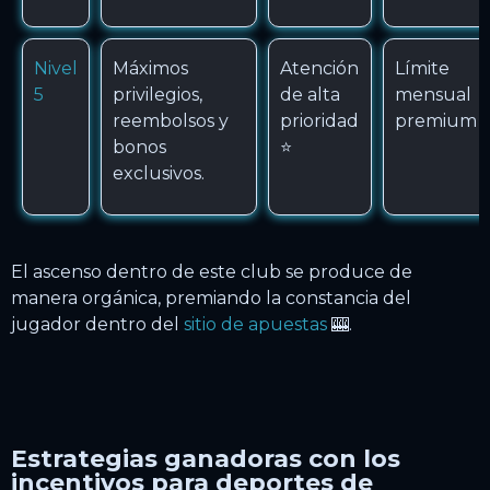
Nivel
Máximos
Atención
Límite
5
privilegios,
de alta
mensual
reembolsos y
prioridad
premium 
bonos
⭐
exclusivos.
El ascenso dentro de este club se produce de
manera orgánica, premiando la constancia del
jugador dentro del
sitio de apuestas
🎰.
Estrategias ganadoras con los
incentivos para deportes de