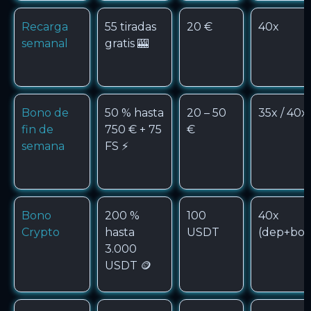
Recarga
55 tiradas
20 €
40x
semanal
gratis 🎰
Bono de
50 % hasta
20 – 50
35x / 40x
fin de
750 € + 75
€
semana
FS ⚡
Bono
200 %
100
40x
Crypto
hasta
USDT
(dep+bon
3.000
USDT 🪙