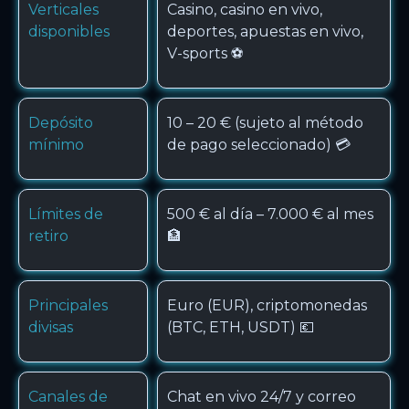
Verticales
Casino, casino en vivo,
disponibles
deportes, apuestas en vivo,
V-sports ⚽
Depósito
10 – 20 € (sujeto al método
mínimo
de pago seleccionado) 💳
Límites de
500 € al día – 7.000 € al mes
retiro
🏦
Principales
Euro (EUR), criptomonedas
divisas
(BTC, ETH, USDT) 💶
Canales de
Chat en vivo 24/7 y correo