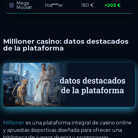
Mega
Hid****er
180 €
+203 €
Moolah
Millioner casino: datos destacados
de la plataforma
Millioner
es una plataforma integral de casino online
y apuestas deportivas diseñada para ofrecer una
biblioteca de juegos diversa y promociones